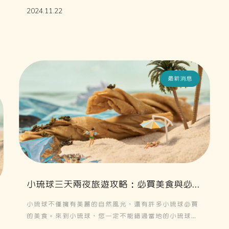
帶些紀念品回家。小琉球麻花卷是當地人氣十足的小
2024.11.22
吃，不僅酥脆可口，還有多種口味供你選擇。推薦小琉
球花浪捲作為伴手禮，無論是自己享用還是送給親友，
都是完美的選擇。記得把這美味的小琉球花浪捲帶回
家，讓它成為你難忘旅行的味覺回憶。
最新消息
小琉球三天兩夜旅遊攻略：必買美食與必玩
景點推薦
小琉球不僅擁有美麗的自然風光，還有許多小琉球必買
的美食。來到小琉球，您一定不能錯過當地的小琉球好
吃美食，像是新鮮的海鮮、傳統米糕以及必吃的小琉球