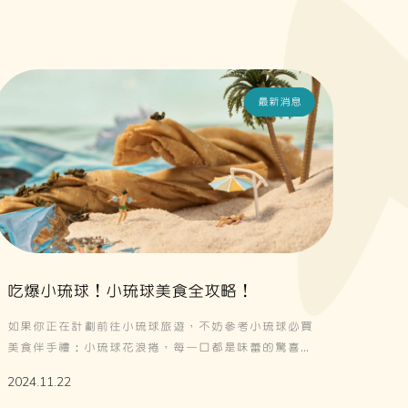
最新消息
吃爆小琉球！小琉球美食全攻略！
如果你正在計劃前往小琉球旅遊，不妨參考小琉球必買
美食伴手禮：小琉球花浪捲，每一口都是味蕾的驚喜。
別忘了在離開前，挑選幾款小琉球必買的美味伴手禮，
2024.11.22
如麻花捲、飛魚卵XO醬及鬼頭刀魚酥條等。這些小琉