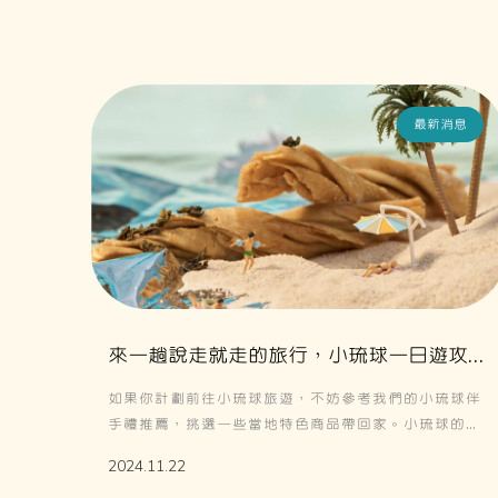
最新消息
來一趟說走就走的旅行，小琉球一日遊攻
略：從交通到必買伴手禮，一次告訴你！
如果你計劃前往小琉球旅遊，不妨參考我們的小琉球伴
手禮推薦，挑選一些當地特色商品帶回家。小琉球的必
買伴手禮不僅有各式海鮮乾貨，還有當地特色小吃，如
2024.11.22
香酥可口的小琉球花浪捲，絕對是最受遊客喜愛的選