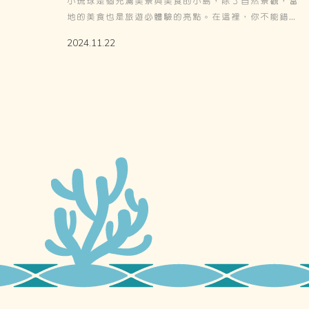
小琉球是個充滿美景與美食的小島，除了自然景觀，當
地的美食也是旅遊必體驗的亮點。在這裡，你不能錯過
的小琉球麻花卷口味多樣，從經典原味到創新的黑糖、
2024.11.22
芝麻、海苔等口味，每一口都能帶來滿足的滋味。小琉
球必買的美食伴手禮中，小琉球花浪捲是當地最受歡迎
的選擇，酥脆口感與精緻包裝，使它成為送禮自用兩相
宜的理想選擇。